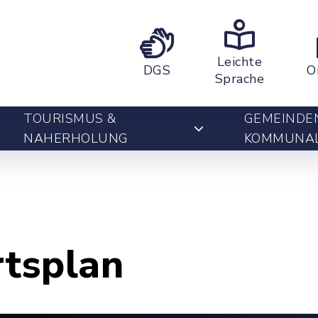
Leichte
DGS
O
Sprache
TOURISMUS &
GEMEINDE
NAHERHOLUNG
KOMMUNA
rtsplan