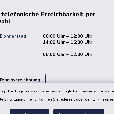
 telefonische Erreichbarkeit per
ahl
 Donnerstag
08:00 Uhr – 12:00 Uhr
14:00 Uhr – 16:00 Uhr
08:00 Uhr – 12:00 Uhr
Terminvereinbarung
og. Tracking-Cookies, die es uns ermöglichen besser zu versteh
 ein dringendes Anliegen, finden aber online
itnahen Termin? Rufen Sie uns gerne unter der
te Einwilligung hierfür können Sie jederzeit über den Link in uns
ummer 04832 6065 0 an!