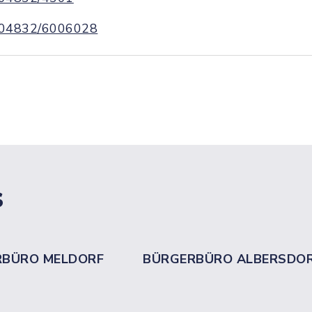
04832/6006028
s
RBÜRO MELDORF
BÜRGERBÜRO ALBERSDO