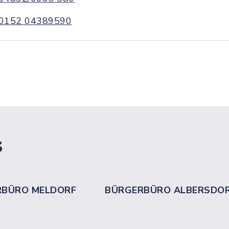
0152 04389590
s
RBÜRO MELDORF
BÜRGERBÜRO ALBERSDO