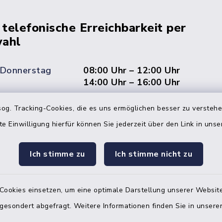
 telefonische Erreichbarkeit per
ahl
 Donnerstag
08:00 Uhr – 12:00 Uhr
14:00 Uhr – 16:00 Uhr
08:00 Uhr – 12:00 Uhr
og. Tracking-Cookies, die es uns ermöglichen besser zu versteh
te Einwilligung hierfür können Sie jederzeit über den Link in uns
Ich stimme zu
Ich stimme nicht zu
Terminvereinbarung
 ein dringendes Anliegen, finden aber online
Cookies einsetzen, um eine optimale Darstellung unserer Website
itnahen Termin? Rufen Sie uns gerne unter der
ummer 04832 6065 0 an!
 gesondert abgefragt. Weitere Informationen finden Sie in unser