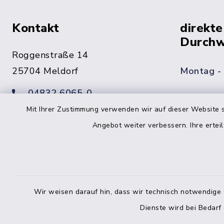
Kontakt
direkte
Durchw
Roggenstraße 14
25704 Meldorf
Montag -
04832 6065-0
Freitag
Mit Ihrer Zustimmung verwenden wir auf dieser Website s
04832 6065-215
Angebot weiter verbessern. Ihre erteil
info@mitteldithmarschen.de
Online-
Amt Mitteldithmarschen
Haben Sie
Wir weisen darauf hin, dass wir technisch notwendige 
keinen ze
Telefonn
Dienste wird bei Bedarf