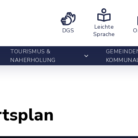
Leichte
DGS
O
Sprache
TOURISMUS &
GEMEINDE
NAHERHOLUNG
KOMMUNA
rtsplan