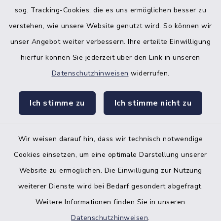
sog. Tracking-Cookies, die es uns ermöglichen besser zu
verstehen, wie unsere Website genutzt wird. So können wir
unser Angebot weiter verbessern. Ihre erteilte Einwilligung
hierfür können Sie jederzeit über den Link in unseren
Datenschutzhinweisen
widerrufen.
facebook
instagr
Ich stimme zu
Ich stimme nicht zu
Wir weisen darauf hin, dass wir technisch notwendige
Bankverbindung der Amtskasse
Cookies einsetzen, um eine optimale Darstellung unserer
Website zu ermöglichen. Die Einwilligung zur Nutzung
Kontakt
weiterer Dienste wird bei Bedarf gesondert abgefragt.
Weitere Informationen finden Sie in unseren
Barrierefreiheit
Datenschutzhinweisen
.