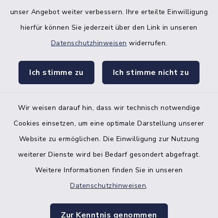
unser Angebot weiter verbessern. Ihre erteilte Einwilligung
hierfür können Sie jederzeit über den Link in unseren
Datenschutzhinweisen
widerrufen.
facebook
instagr
Ich stimme zu
Ich stimme nicht zu
Wir weisen darauf hin, dass wir technisch notwendige
Bankverbindung der Amtskasse
Cookies einsetzen, um eine optimale Darstellung unserer
Website zu ermöglichen. Die Einwilligung zur Nutzung
Kontakt
weiterer Dienste wird bei Bedarf gesondert abgefragt.
Weitere Informationen finden Sie in unseren
Barrierefreiheit
Datenschutzhinweisen
.
Datenschutz
Zur Kenntnis genommen