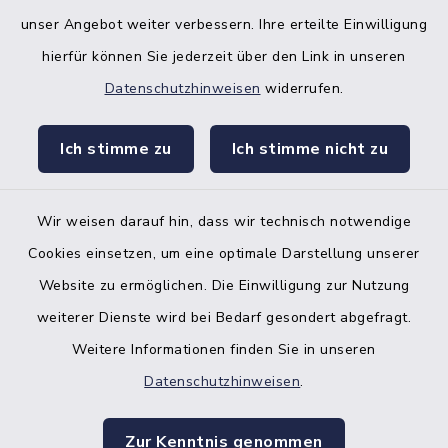
unser Angebot weiter verbessern. Ihre erteilte Einwilligung
hierfür können Sie jederzeit über den Link in unseren
Datenschutzhinweisen
widerrufen.
facebook
instagr
Ich stimme zu
Ich stimme nicht zu
Wir weisen darauf hin, dass wir technisch notwendige
Bankverbindung der Amtskasse
Cookies einsetzen, um eine optimale Darstellung unserer
Website zu ermöglichen. Die Einwilligung zur Nutzung
Kontakt
weiterer Dienste wird bei Bedarf gesondert abgefragt.
Weitere Informationen finden Sie in unseren
Barrierefreiheit
Datenschutzhinweisen
.
Datenschutz
Zur Kenntnis genommen