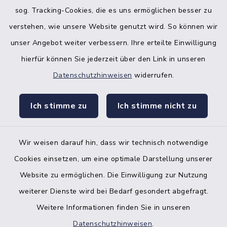
sog. Tracking-Cookies, die es uns ermöglichen besser zu
verstehen, wie unsere Website genutzt wird. So können wir
unser Angebot weiter verbessern. Ihre erteilte Einwilligung
hierfür können Sie jederzeit über den Link in unseren
Datenschutzhinweisen
widerrufen.
facebook
instagr
Ich stimme zu
Ich stimme nicht zu
Wir weisen darauf hin, dass wir technisch notwendige
Bankverbindung der Amtskasse
Cookies einsetzen, um eine optimale Darstellung unserer
Website zu ermöglichen. Die Einwilligung zur Nutzung
Kontakt
weiterer Dienste wird bei Bedarf gesondert abgefragt.
Weitere Informationen finden Sie in unseren
Barrierefreiheit
Datenschutzhinweisen
.