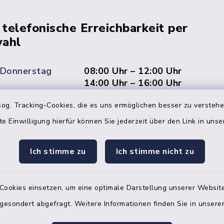
 telefonische Erreichbarkeit per
ahl
 Donnerstag
08:00 Uhr – 12:00 Uhr
14:00 Uhr – 16:00 Uhr
og. Tracking-Cookies, die es uns ermöglichen besser zu versteh
08:00 Uhr – 12:00 Uhr
te Einwilligung hierfür können Sie jederzeit über den Link in uns
Ich stimme zu
Ich stimme nicht zu
Terminvereinbarung
 ein dringendes Anliegen, finden aber online
Cookies einsetzen, um eine optimale Darstellung unserer Website
itnahen Termin? Rufen Sie uns gerne unter der
 gesondert abgefragt. Weitere Informationen finden Sie in unser
ummer 04832 6065 0 an!