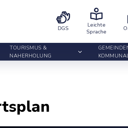
Leichte
DGS
O
Sprache
TOURISMUS &
GEMEINDE
NAHERHOLUNG
KOMMUNA
rtsplan