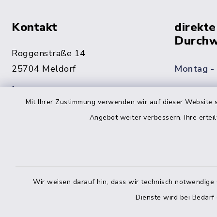
Kontakt
direkte
Durchw
Roggenstraße 14
25704 Meldorf
Montag -
04832 6065-0
Mit Ihrer Zustimmung verwenden wir auf dieser Website s
Freitag
04832 6065-215
Angebot weiter verbessern. Ihre erteil
info@mitteldithmarschen.de
Online-
Amt Mitteldithmarschen
Haben Sie
Wir weisen darauf hin, dass wir technisch notwendige 
keinen ze
Dienste wird bei Bedarf
Telefonn