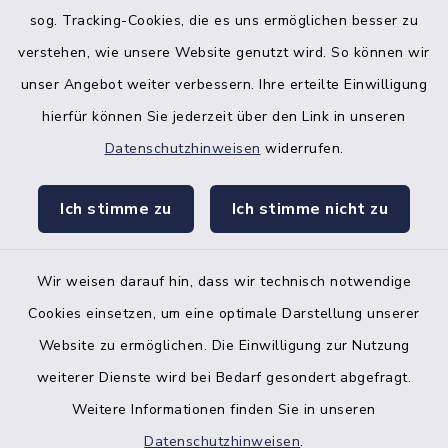
sog. Tracking-Cookies, die es uns ermöglichen besser zu
verstehen, wie unsere Website genutzt wird. So können wir
unser Angebot weiter verbessern. Ihre erteilte Einwilligung
hierfür können Sie jederzeit über den Link in unseren
Datenschutzhinweisen
widerrufen.
facebook
instagr
Ich stimme zu
Ich stimme nicht zu
Wir weisen darauf hin, dass wir technisch notwendige
Bankverbindung der Amtskasse
Cookies einsetzen, um eine optimale Darstellung unserer
Website zu ermöglichen. Die Einwilligung zur Nutzung
Kontakt
weiterer Dienste wird bei Bedarf gesondert abgefragt.
Weitere Informationen finden Sie in unseren
Barrierefreiheit
Datenschutzhinweisen
.