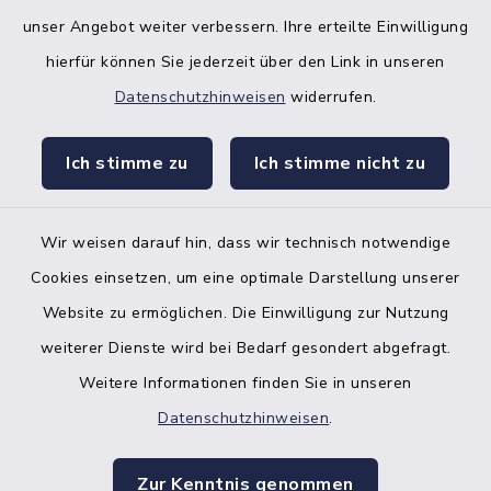
unser Angebot weiter verbessern. Ihre erteilte Einwilligung
hierfür können Sie jederzeit über den Link in unseren
Datenschutzhinweisen
widerrufen.
facebook
instagr
Ich stimme zu
Ich stimme nicht zu
Wir weisen darauf hin, dass wir technisch notwendige
Bankverbindung der Amtskasse
Cookies einsetzen, um eine optimale Darstellung unserer
Website zu ermöglichen. Die Einwilligung zur Nutzung
Kontakt
weiterer Dienste wird bei Bedarf gesondert abgefragt.
Weitere Informationen finden Sie in unseren
Barrierefreiheit
Datenschutzhinweisen
.
Datenschutz
Zur Kenntnis genommen