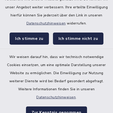
unser Angebot weiter verbessern. Ihre erteilte Einwilligung
hierfür können Sie jederzeit über den Link in unseren
Datenschutzhinweisen
widerrufen.
facebook
instagr
Ich stimme zu
Ich stimme nicht zu
Wir weisen darauf hin, dass wir technisch notwendige
Bankverbindung der Amtskasse
Cookies einsetzen, um eine optimale Darstellung unserer
Website zu ermöglichen. Die Einwilligung zur Nutzung
Kontakt
weiterer Dienste wird bei Bedarf gesondert abgefragt.
Weitere Informationen finden Sie in unseren
Barrierefreiheit
Datenschutzhinweisen
.
Datenschutz
Zur Kenntnis genommen