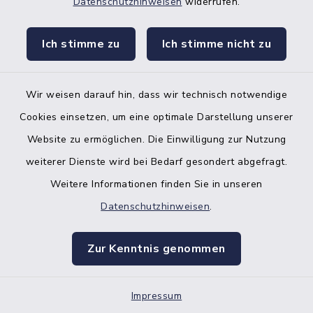
Café Küste
Datenschutzhinweisen
widerrufen.
Zingelstraße 31, 25704
Ich stimme zu
Ich stimme nicht zu
Meldorf
Wir weisen darauf hin, dass wir technisch notwendige
+49 4832 979 84 44
Cookies einsetzen, um eine optimale Darstellung unserer
https://www.cafekueste.de/
Website zu ermöglichen. Die Einwilligung zur Nutzung
weiterer Dienste wird bei Bedarf gesondert abgefragt.
Weitere Informationen finden Sie in unseren
Cajukas Welt
Datenschutzhinweisen
.
Zingelstraße 16, 25704
Zur Kenntnis genommen
Meldorf
Kathrin Salzmann
Impressum