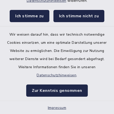
Café Küste
Datenschutzhinweisen
widerrufen.
Zingelstraße 31, 25704
Ich stimme zu
Ich stimme nicht zu
Meldorf
Wir weisen darauf hin, dass wir technisch notwendige
+49 4832 979 84 44
Cookies einsetzen, um eine optimale Darstellung unserer
https://www.cafekueste.de/
Website zu ermöglichen. Die Einwilligung zur Nutzung
weiterer Dienste wird bei Bedarf gesondert abgefragt.
Weitere Informationen finden Sie in unseren
Cajukas Welt
Datenschutzhinweisen
.
Zingelstraße 16, 25704
Zur Kenntnis genommen
Meldorf
Kathrin Salzmann
Impressum