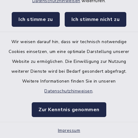
Café Küste
Datenschutzhinweisen
widerrufen.
Zingelstraße 31, 25704
Ich stimme zu
Ich stimme nicht zu
Meldorf
Wir weisen darauf hin, dass wir technisch notwendige
+49 4832 979 84 44
Cookies einsetzen, um eine optimale Darstellung unserer
https://www.cafekueste.de/
Website zu ermöglichen. Die Einwilligung zur Nutzung
weiterer Dienste wird bei Bedarf gesondert abgefragt.
Weitere Informationen finden Sie in unseren
Cajukas Welt
Datenschutzhinweisen
.
Zingelstraße 16, 25704
Zur Kenntnis genommen
Meldorf
Kathrin Salzmann
Impressum