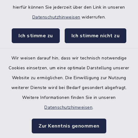
hierfür können Sie jederzeit über den Link in unseren
Datenschutzhinweisen
widerrufen.
facebook
instagr
Ich stimme zu
Ich stimme nicht zu
Wir weisen darauf hin, dass wir technisch notwendige
Bankverbindung der Amtskasse
Cookies einsetzen, um eine optimale Darstellung unserer
Website zu ermöglichen. Die Einwilligung zur Nutzung
Kontakt
weiterer Dienste wird bei Bedarf gesondert abgefragt.
Weitere Informationen finden Sie in unseren
Barrierefreiheit
Datenschutzhinweisen
.
Datenschutz
Zur Kenntnis genommen
Impressum