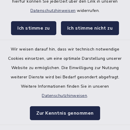
hierfür können Sie jederzeit über den Link in unseren
Datenschutzhinweisen
widerrufen.
facebook
instagr
Ich stimme zu
Ich stimme nicht zu
Wir weisen darauf hin, dass wir technisch notwendige
Bankverbindung der Amtskasse
Cookies einsetzen, um eine optimale Darstellung unserer
Website zu ermöglichen. Die Einwilligung zur Nutzung
Kontakt
weiterer Dienste wird bei Bedarf gesondert abgefragt.
Weitere Informationen finden Sie in unseren
Barrierefreiheit
Datenschutzhinweisen
.
Datenschutz
Zur Kenntnis genommen
Impressum