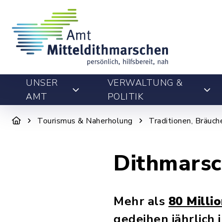
UNSER
VERWALTUNG &
AMT
POLITIK
Tourismus & Naherholung
Traditionen, Bräuch
Dithmarsc
Mehr als
80 Milli
gedeihen jährlich