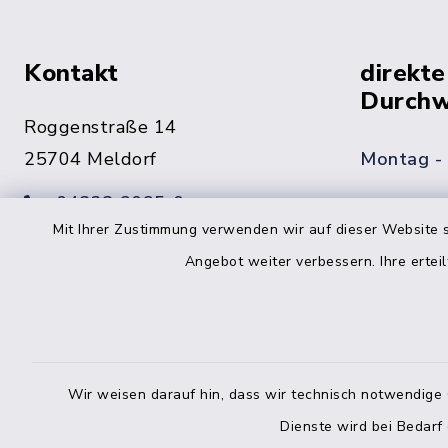
Kontakt
direkte
Durchw
Roggenstraße 14
25704 Meldorf
Montag -
04832 6065-0
Freitag
Mit Ihrer Zustimmung verwenden wir auf dieser Website s
04832 6065-215
Angebot weiter verbessern. Ihre erteil
info@mitteldithmarschen.de
Online-
Amt Mitteldithmarschen
Haben Sie
Wir weisen darauf hin, dass wir technisch notwendige 
keinen ze
Dienste wird bei Bedarf
Telefonn