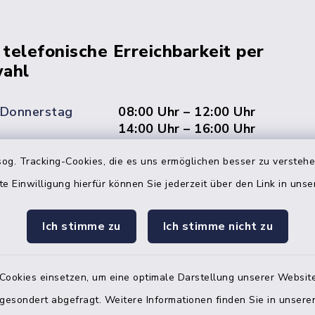
 telefonische Erreichbarkeit per
ahl
 Donnerstag
08:00 Uhr – 12:00 Uhr
14:00 Uhr – 16:00 Uhr
08:00 Uhr – 12:00 Uhr
og. Tracking-Cookies, die es uns ermöglichen besser zu versteh
te Einwilligung hierfür können Sie jederzeit über den Link in uns
Ich stimme zu
Ich stimme nicht zu
Terminvereinbarung
 ein dringendes Anliegen, finden aber online
Cookies einsetzen, um eine optimale Darstellung unserer Website
itnahen Termin? Rufen Sie uns gerne unter der
 gesondert abgefragt. Weitere Informationen finden Sie in unser
ummer 04832 6065 0 an!