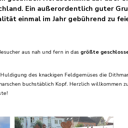
hland. Ein außerordentlich guter Gru
alität einmal im Jahr gebührend zu fei
esucher aus nah und fern in das
größte geschloss
Huldigung des knackigen Feldgemüses die Dithmars
marschen buchstäblich Kopf. Herzlich willkommen z
te!