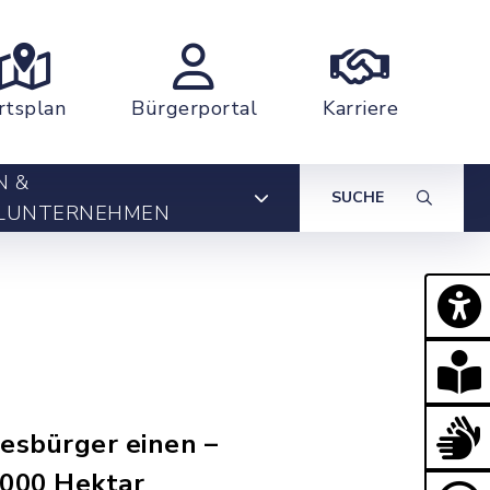
rtsplan
Bürgerportal
Karriere
N &
SUCHE
LUNTERNEHMEN
desbürger einen –
.000 Hektar