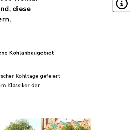
nd, diese
ern.
ene Kohlanbaugebiet
cher Kohltage gefeiert
um Klassiker der