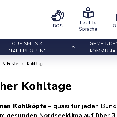
Leichte
DGS
O
Sprache
TOURISMUS &
GEMEINDE
NAHERHOLUNG
KOMMUNA
e & Feste
Kohltage
her Kohltage
onen Kohlköpfe
– quasi für jeden Bun
 im gesunden Nordseeklima auf über 3