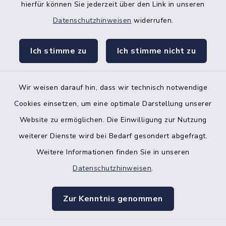
hierfür können Sie jederzeit über den Link in unseren
Datenschutzhinweisen
widerrufen.
facebook
instagr
Ich stimme zu
Ich stimme nicht zu
Wir weisen darauf hin, dass wir technisch notwendige
Bankverbindung der Amtskasse
Cookies einsetzen, um eine optimale Darstellung unserer
Website zu ermöglichen. Die Einwilligung zur Nutzung
Kontakt
weiterer Dienste wird bei Bedarf gesondert abgefragt.
Weitere Informationen finden Sie in unseren
Barrierefreiheit
Datenschutzhinweisen
.
Datenschutz
Zur Kenntnis genommen
Impressum