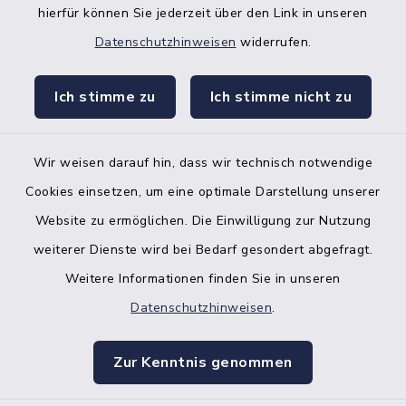
hierfür können Sie jederzeit über den Link in unseren
Datenschutzhinweisen
widerrufen.
facebook
instagr
Ich stimme zu
Ich stimme nicht zu
Wir weisen darauf hin, dass wir technisch notwendige
Bankverbindung der Amtskasse
Cookies einsetzen, um eine optimale Darstellung unserer
Website zu ermöglichen. Die Einwilligung zur Nutzung
Kontakt
weiterer Dienste wird bei Bedarf gesondert abgefragt.
Weitere Informationen finden Sie in unseren
Barrierefreiheit
Datenschutzhinweisen
.
Datenschutz
Zur Kenntnis genommen
Impressum