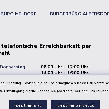
RBÜRO MELDORF
BÜRGERBÜRO ALBERSDO
 telefonische Erreichbarkeit per
ahl
 Donnerstag
08:00 Uhr – 12:00 Uhr
14:00 Uhr – 16:00 Uhr
og. Tracking-Cookies, die es uns ermöglichen besser zu versteh
08:00 Uhr – 12:00 Uhr
te Einwilligung hierfür können Sie jederzeit über den Link in uns
Ich stimme zu
Ich stimme nicht zu
Terminvereinbarung