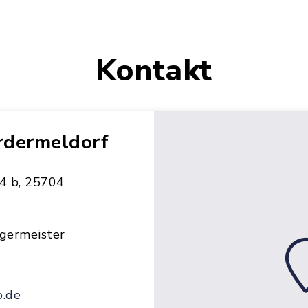
Kontakt
rdermeldorf
4 b, 25704
germeister
.de