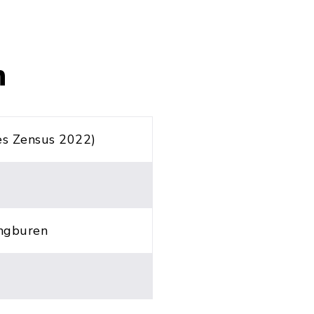
n
es Zensus 2022)
ingburen