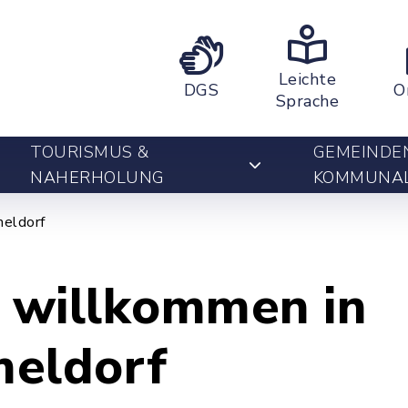
Leichte
DGS
O
Sprache
TOURISMUS &
GEMEINDE
NAHERHOLUNG
KOMMUNA
eldorf
h willkommen in
eldorf