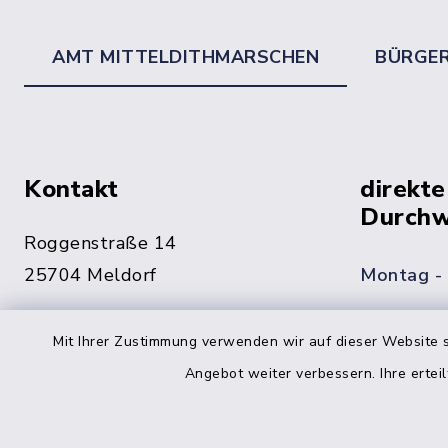
AMT MITTELDITHMARSCHEN
BÜRGE
Kontakt
direkte
Durchw
Roggenstraße 14
25704 Meldorf
Montag -
04832 6065-0
Mit Ihrer Zustimmung verwenden wir auf dieser Website s
Freitag
04832 6065-215
Angebot weiter verbessern. Ihre erteil
info@mitteldithmarschen.de
Online-