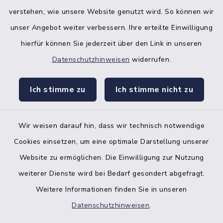
verstehen, wie unsere Website genutzt wird. So können wir
unser Angebot weiter verbessern. Ihre erteilte Einwilligung
hierfür können Sie jederzeit über den Link in unseren
Datenschutzhinweisen
widerrufen.
facebook
instagr
Ich stimme zu
Ich stimme nicht zu
Wir weisen darauf hin, dass wir technisch notwendige
Bankverbindung der Amtskasse
Cookies einsetzen, um eine optimale Darstellung unserer
Website zu ermöglichen. Die Einwilligung zur Nutzung
Kontakt
weiterer Dienste wird bei Bedarf gesondert abgefragt.
Weitere Informationen finden Sie in unseren
Barrierefreiheit
Datenschutzhinweisen
.
Datenschutz