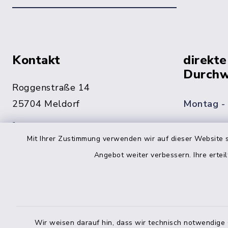
Kontakt
direkte
Durchw
Roggenstraße 14
25704 Meldorf
Montag -
04832 6065-0
Mit Ihrer Zustimmung verwenden wir auf dieser Website s
Freitag
04832 6065-215
Angebot weiter verbessern. Ihre erteil
info@mitteldithmarschen.de
Online-
Amt Mitteldithmarschen
Haben Sie
Wir weisen darauf hin, dass wir technisch notwendige 