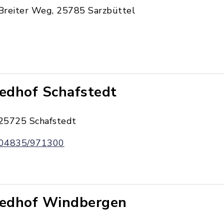
Breiter Weg, 25785 Sarzbüttel
iedhof Schafstedt
25725 Schafstedt
04835/971300
iedhof Windbergen