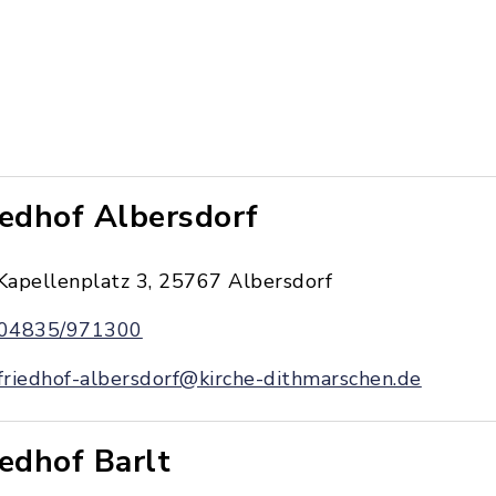
iedhof Albersdorf
Kapellenplatz 3, 25767 Albersdorf
04835/971300
friedhof-albersdorf@kirche-dithmarschen.de
iedhof Barlt