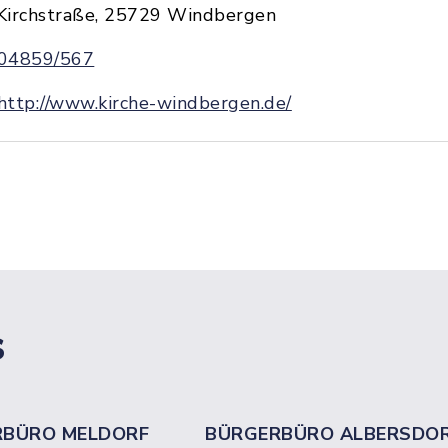
Kirchstraße, 25729 Windbergen
04859/567
http://www.kirche-windbergen.de/
s
RBÜRO MELDORF
BÜRGERBÜRO ALBERSDO