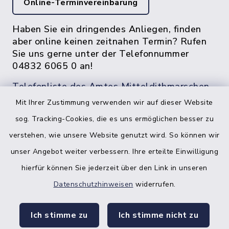
Online-Terminvereinbarung
Haben Sie ein dringendes Anliegen, finden
aber online keinen zeitnahen Termin? Rufen
Sie uns gerne unter der Telefonnummer
04832 6065 0 an!
Telefonliste des Amtes Mitteldithmarschen
Mit Ihrer Zustimmung verwenden wir auf dieser Website
sog. Tracking-Cookies, die es uns ermöglichen besser zu
verstehen, wie unsere Website genutzt wird. So können wir
unser Angebot weiter verbessern. Ihre erteilte Einwilligung
hierfür können Sie jederzeit über den Link in unseren
Datenschutzhinweisen
widerrufen.
facebook
instagr
Ich stimme zu
Ich stimme nicht zu