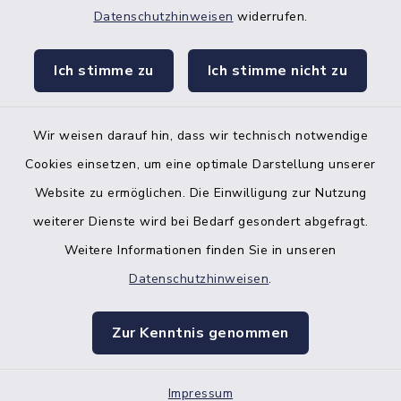
Datenschutzhinweisen
widerrufen.
facebook
instagr
Ich stimme zu
Ich stimme nicht zu
Wir weisen darauf hin, dass wir technisch notwendige
Bankverbindung der Amtskasse
Cookies einsetzen, um eine optimale Darstellung unserer
Website zu ermöglichen. Die Einwilligung zur Nutzung
Kontakt
weiterer Dienste wird bei Bedarf gesondert abgefragt.
Weitere Informationen finden Sie in unseren
Barrierefreiheit
Datenschutzhinweisen
.
Datenschutz
Zur Kenntnis genommen
Impressum
Impressum
Sitemap