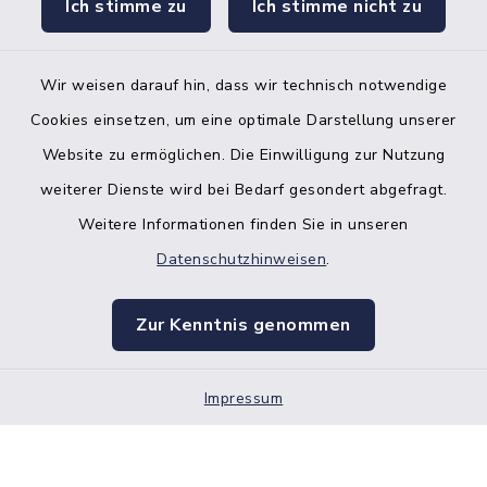
Ich stimme zu
Ich stimme nicht zu
Wir weisen darauf hin, dass wir technisch notwendige
Bankverbindung der Amtskasse
Cookies einsetzen, um eine optimale Darstellung unserer
Website zu ermöglichen. Die Einwilligung zur Nutzung
Kontakt
weiterer Dienste wird bei Bedarf gesondert abgefragt.
Weitere Informationen finden Sie in unseren
Barrierefreiheit
Datenschutzhinweisen
.
Datenschutz
Zur Kenntnis genommen
Impressum
Impressum
Sitemap
Cookie-Einstellungen