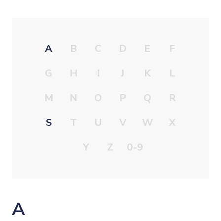
A
B
C
D
E
F
G
H
I
J
K
L
M
N
O
P
Q
R
S
T
U
V
W
X
Y
Z
0-9
A