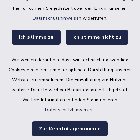
hierfür können Sie jederzeit über den Link in unseren
Datenschutzhinweisen
widerrufen.
facebook
instagr
Ich stimme zu
Ich stimme nicht zu
Wir weisen darauf hin, dass wir technisch notwendige
Bankverbindung der Amtskasse
Cookies einsetzen, um eine optimale Darstellung unserer
Website zu ermöglichen. Die Einwilligung zur Nutzung
Kontakt
weiterer Dienste wird bei Bedarf gesondert abgefragt.
Weitere Informationen finden Sie in unseren
Barrierefreiheit
Datenschutzhinweisen
.
Datenschutz
Zur Kenntnis genommen
Impressum