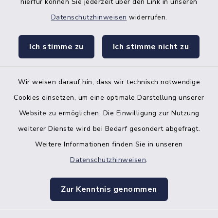
hierfür können Sie jederzeit über den Link in unseren
Datenschutzhinweisen
widerrufen.
facebook
instagr
Ich stimme zu
Ich stimme nicht zu
Wir weisen darauf hin, dass wir technisch notwendige
Bankverbindung der Amtskasse
Cookies einsetzen, um eine optimale Darstellung unserer
Website zu ermöglichen. Die Einwilligung zur Nutzung
Kontakt
weiterer Dienste wird bei Bedarf gesondert abgefragt.
Weitere Informationen finden Sie in unseren
Barrierefreiheit
Datenschutzhinweisen
.
Datenschutz
Zur Kenntnis genommen
Impressum