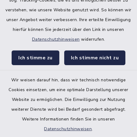
sog. Tracking-Cookies, die es uns ermöglichen besser zu
verstehen, wie unsere Website genutzt wird. So können wir
unser Angebot weiter verbessern. Ihre erteilte Einwilligung
hierfür können Sie jederzeit über den Link in unseren
Datenschutzhinweisen
widerrufen.
facebook
instagr
Ich stimme zu
Ich stimme nicht zu
Wir weisen darauf hin, dass wir technisch notwendige
Bankverbindung der Amtskasse
Cookies einsetzen, um eine optimale Darstellung unserer
Website zu ermöglichen. Die Einwilligung zur Nutzung
Kontakt
weiterer Dienste wird bei Bedarf gesondert abgefragt.
Weitere Informationen finden Sie in unseren
Barrierefreiheit
Datenschutzhinweisen
.