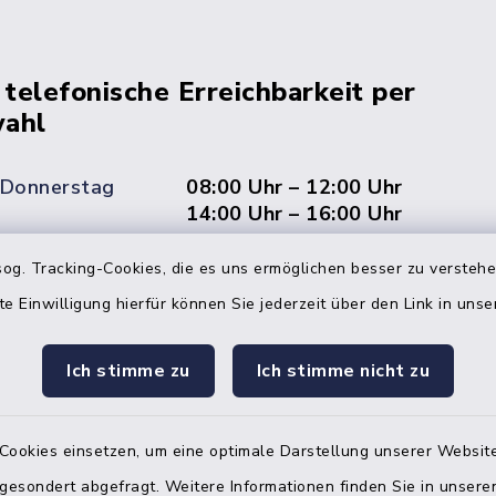
 telefonische Erreichbarkeit per
ahl
 Donnerstag
08:00 Uhr – 12:00 Uhr
14:00 Uhr – 16:00 Uhr
08:00 Uhr – 12:00 Uhr
og. Tracking-Cookies, die es uns ermöglichen besser zu versteh
te Einwilligung hierfür können Sie jederzeit über den Link in uns
Ich stimme zu
Ich stimme nicht zu
Terminvereinbarung
 ein dringendes Anliegen, finden aber online
Cookies einsetzen, um eine optimale Darstellung unserer Website
itnahen Termin? Rufen Sie uns gerne unter der
ummer 04832 6065 0 an!
 gesondert abgefragt. Weitere Informationen finden Sie in unser