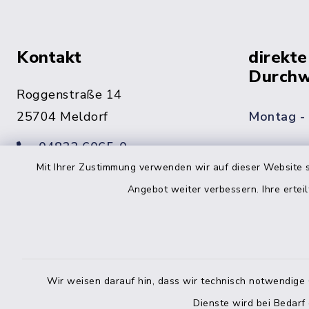
Kontakt
direkte
Durchw
Roggenstraße 14
25704 Meldorf
Montag -
04832 6065-0
Freitag
Mit Ihrer Zustimmung verwenden wir auf dieser Website s
04832 6065-215
Angebot weiter verbessern. Ihre erteil
info@mitteldithmarschen.de
Online-
Amt Mitteldithmarschen
Haben Sie
Wir weisen darauf hin, dass wir technisch notwendige 
keinen ze
Telefonn
Dienste wird bei Bedarf