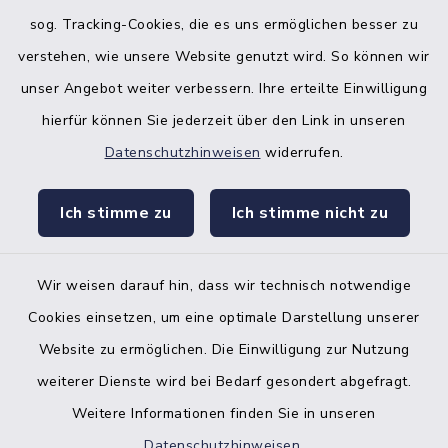
sog. Tracking-Cookies, die es uns ermöglichen besser zu
verstehen, wie unsere Website genutzt wird. So können wir
unser Angebot weiter verbessern. Ihre erteilte Einwilligung
hierfür können Sie jederzeit über den Link in unseren
Datenschutzhinweisen
widerrufen.
facebook
instagr
Ich stimme zu
Ich stimme nicht zu
Wir weisen darauf hin, dass wir technisch notwendige
Bankverbindung der Amtskasse
Cookies einsetzen, um eine optimale Darstellung unserer
Website zu ermöglichen. Die Einwilligung zur Nutzung
Kontakt
weiterer Dienste wird bei Bedarf gesondert abgefragt.
Weitere Informationen finden Sie in unseren
Barrierefreiheit
Datenschutzhinweisen
.