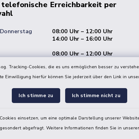
 telefonische Erreichbarkeit per
ahl
 Donnerstag
08:00 Uhr – 12:00 Uhr
14:00 Uhr – 16:00 Uhr
08:00 Uhr – 12:00 Uhr
og. Tracking-Cookies, die es uns ermöglichen besser zu versteh
te Einwilligung hierfür können Sie jederzeit über den Link in uns
Terminvereinbarung
Ich stimme zu
Ich stimme nicht zu
 ein dringendes Anliegen, finden aber online
itnahen Termin? Rufen Sie uns gerne unter der
ummer 04832 6065 0 an!
Cookies einsetzen, um eine optimale Darstellung unserer Website
ste des Amtes Mitteldithmarschen
 gesondert abgefragt. Weitere Informationen finden Sie in unser