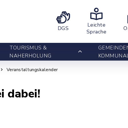
Leichte
DGS
O
Sprache
TOURISMUS &
GEMEINDE
NAHERHOLUNG
KOMMUNA
Veranstaltungskalender
i dabei!