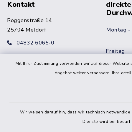
Kontakt
direkte
Durchw
Roggenstraße 14
25704 Meldorf
Montag -
04832 6065-0
Freitag
04832 6065-215
Mit Ihrer Zustimmung verwenden wir auf dieser Website s
info@mitteldithmarschen.de
Angebot weiter verbessern. Ihre erteil
Online-
Amt Mitteldithmarschen
Haben Sie
keinen ze
Telefonn
Wir weisen darauf hin, dass wir technisch notwendige 
Telefonli
Dienste wird bei Bedarf