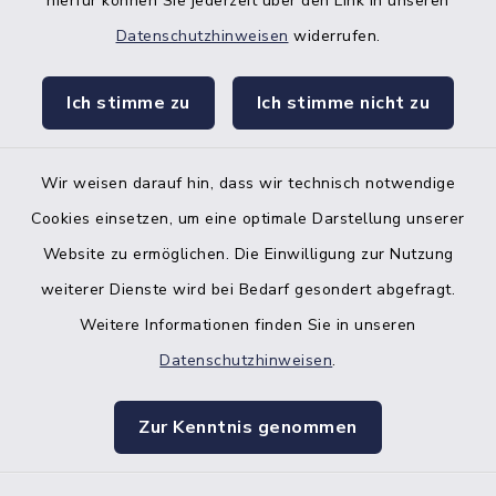
hierfür können Sie jederzeit über den Link in unseren
Datenschutzhinweisen
widerrufen.
facebook
instagr
Ich stimme zu
Ich stimme nicht zu
Wir weisen darauf hin, dass wir technisch notwendige
Bankverbindung der Amtskasse
Cookies einsetzen, um eine optimale Darstellung unserer
Website zu ermöglichen. Die Einwilligung zur Nutzung
Kontakt
weiterer Dienste wird bei Bedarf gesondert abgefragt.
Weitere Informationen finden Sie in unseren
Barrierefreiheit
Datenschutzhinweisen
.
Datenschutz
Zur Kenntnis genommen
Impressum