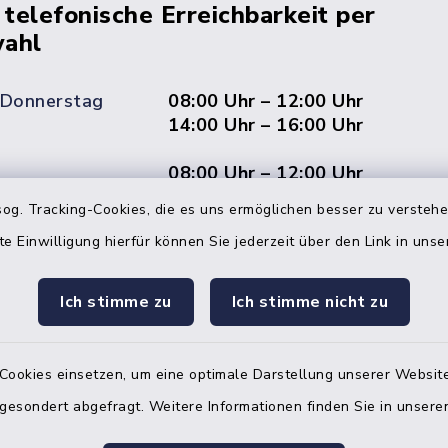
 telefonische Erreichbarkeit per
ahl
 Donnerstag
08:00 Uhr – 12:00 Uhr
14:00 Uhr – 16:00 Uhr
08:00 Uhr – 12:00 Uhr
og. Tracking-Cookies, die es uns ermöglichen besser zu versteh
te Einwilligung hierfür können Sie jederzeit über den Link in uns
Terminvereinbarung
Ich stimme zu
Ich stimme nicht zu
 ein dringendes Anliegen, finden aber online
itnahen Termin? Rufen Sie uns gerne unter der
ummer 04832 6065 0 an!
Cookies einsetzen, um eine optimale Darstellung unserer Website
 gesondert abgefragt. Weitere Informationen finden Sie in unser
ste des Amtes Mitteldithmarschen