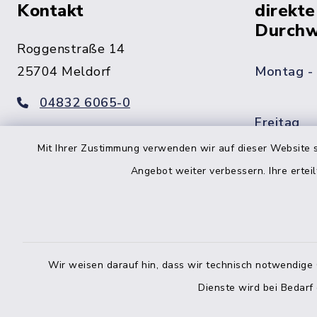
Kontakt
direkte
Durchw
Roggenstraße 14
25704 Meldorf
Montag -
04832 6065-0
Freitag
04832 6065-215
Mit Ihrer Zustimmung verwenden wir auf dieser Website s
info@mitteldithmarschen.de
Angebot weiter verbessern. Ihre erteil
Online-
Amt Mitteldithmarschen
Haben Sie
keinen ze
Telefonn
Wir weisen darauf hin, dass wir technisch notwendige 
Dienste wird bei Bedarf
Telefonli