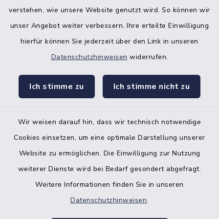
verstehen, wie unsere Website genutzt wird. So können wir
unser Angebot weiter verbessern. Ihre erteilte Einwilligung
hierfür können Sie jederzeit über den Link in unseren
Datenschutzhinweisen
widerrufen.
facebook
instagr
Ich stimme zu
Ich stimme nicht zu
Wir weisen darauf hin, dass wir technisch notwendige
Bankverbindung der Amtskasse
Cookies einsetzen, um eine optimale Darstellung unserer
Website zu ermöglichen. Die Einwilligung zur Nutzung
Kontakt
weiterer Dienste wird bei Bedarf gesondert abgefragt.
Weitere Informationen finden Sie in unseren
Barrierefreiheit
Datenschutzhinweisen
.
Datenschutz