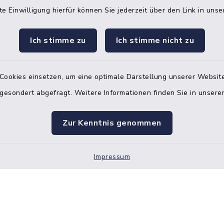
te Einwilligung hierfür können Sie jederzeit über den Link in uns
Ich stimme zu
Ich stimme nicht zu
Terminvereinbarung
 ein dringendes Anliegen, finden aber online
Cookies einsetzen, um eine optimale Darstellung unserer Website
itnahen Termin? Rufen Sie uns gerne unter der
 gesondert abgefragt. Weitere Informationen finden Sie in unser
ummer 04832 6065 0 an!
ste des Amtes Mitteldithmarschen
Zur Kenntnis genommen
Impressum