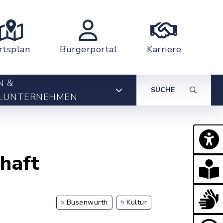
rtsplan
Bürgerportal
Karriere
N &
SUCHE
LUNTERNEHMEN
haft
Busenwurth
Kultur