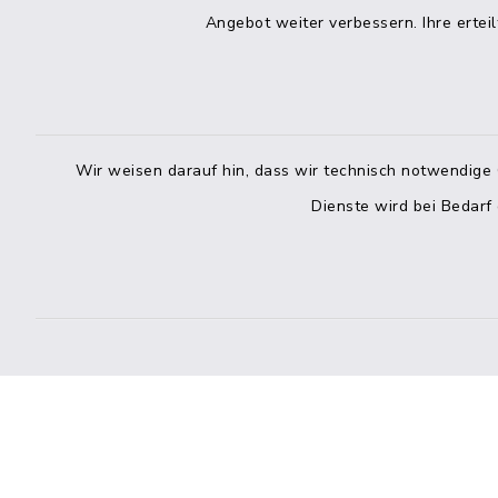
04832 6065-215
Angebot weiter verbessern. Ihre erteil
info@mitteldithmarschen.de
Online-
Amt Mitteldithmarschen
Haben Sie
Wir weisen darauf hin, dass wir technisch notwendige 
keinen ze
Dienste wird bei Bedarf
Telefonn
Telefonli
facebook
instagram