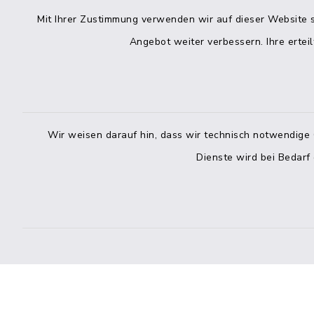
04832 6065-0
Mit Ihrer Zustimmung verwenden wir auf dieser Website s
Freitag
04832 6065-215
Angebot weiter verbessern. Ihre erteil
info@mitteldithmarschen.de
Online-
Amt Mitteldithmarschen
Haben Sie
Wir weisen darauf hin, dass wir technisch notwendige 
keinen ze
Dienste wird bei Bedarf
Telefonn
Telefonli
facebook
instagram