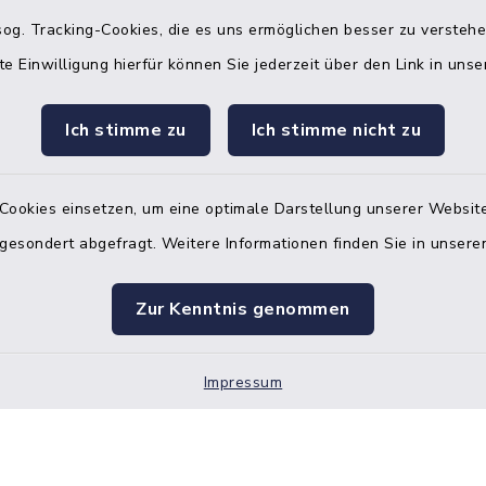
og. Tracking-Cookies, die es uns ermöglichen besser zu versteh
08:00 Uhr – 12:00 Uhr
te Einwilligung hierfür können Sie jederzeit über den Link in uns
Ich stimme zu
Ich stimme nicht zu
Terminvereinbarung
 ein dringendes Anliegen, finden aber online
Cookies einsetzen, um eine optimale Darstellung unserer Website
itnahen Termin? Rufen Sie uns gerne unter der
 gesondert abgefragt. Weitere Informationen finden Sie in unser
ummer 04832 6065 0 an!
ste des Amtes Mitteldithmarschen
Zur Kenntnis genommen
Impressum