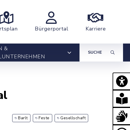
rtsplan
Bürgerportal
Karriere
N &
SUCHE
LUNTERNEHMEN
al
Barlt
Feste
Gesellschaft