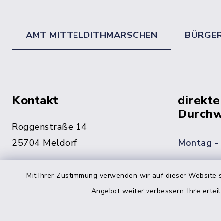
AMT MITTELDITHMARSCHEN
BÜRGE
Kontakt
direkte
Durchw
Roggenstraße 14
25704 Meldorf
Montag -
04832 6065-0
Mit Ihrer Zustimmung verwenden wir auf dieser Website s
Freitag
04832 6065-215
Angebot weiter verbessern. Ihre erteil
info@mitteldithmarschen.de