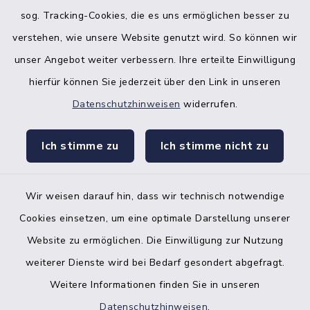
sog. Tracking-Cookies, die es uns ermöglichen besser zu
verstehen, wie unsere Website genutzt wird. So können wir
unser Angebot weiter verbessern. Ihre erteilte Einwilligung
hierfür können Sie jederzeit über den Link in unseren
Datenschutzhinweisen
widerrufen.
facebook
instagr
Ich stimme zu
Ich stimme nicht zu
Wir weisen darauf hin, dass wir technisch notwendige
Bankverbindung der Amtskasse
Cookies einsetzen, um eine optimale Darstellung unserer
Website zu ermöglichen. Die Einwilligung zur Nutzung
Kontakt
weiterer Dienste wird bei Bedarf gesondert abgefragt.
Weitere Informationen finden Sie in unseren
Barrierefreiheit
Datenschutzhinweisen
.