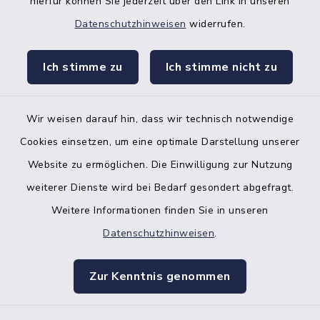
hierfür können Sie jederzeit über den Link in unseren
Datenschutzhinweisen
widerrufen.
facebook
instagr
Ich stimme zu
Ich stimme nicht zu
Wir weisen darauf hin, dass wir technisch notwendige
Bankverbindung der Amtskasse
Cookies einsetzen, um eine optimale Darstellung unserer
Website zu ermöglichen. Die Einwilligung zur Nutzung
Kontakt
weiterer Dienste wird bei Bedarf gesondert abgefragt.
Weitere Informationen finden Sie in unseren
Barrierefreiheit
Datenschutzhinweisen
.
Datenschutz
Zur Kenntnis genommen
Impressum