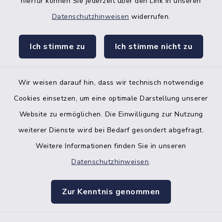
hierfür können Sie jederzeit über den Link in unseren
Datenschutzhinweisen
widerrufen.
facebook
instagr
Ich stimme zu
Ich stimme nicht zu
Wir weisen darauf hin, dass wir technisch notwendige
Bankverbindung der Amtskasse
Cookies einsetzen, um eine optimale Darstellung unserer
Website zu ermöglichen. Die Einwilligung zur Nutzung
Kontakt
weiterer Dienste wird bei Bedarf gesondert abgefragt.
Weitere Informationen finden Sie in unseren
Barrierefreiheit
Datenschutzhinweisen
.
Datenschutz
Zur Kenntnis genommen
Impressum