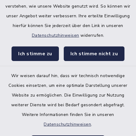
verstehen, wie unsere Website genutzt wird. So können wir
unser Angebot weiter verbessern. Ihre erteilte Einwilligung
hierfür können Sie jederzeit über den Link in unseren
Datenschutzhinweisen
widerrufen.
facebook
instagr
Ich stimme zu
Ich stimme nicht zu
Wir weisen darauf hin, dass wir technisch notwendige
Bankverbindung der Amtskasse
Cookies einsetzen, um eine optimale Darstellung unserer
Website zu ermöglichen. Die Einwilligung zur Nutzung
Kontakt
weiterer Dienste wird bei Bedarf gesondert abgefragt.
Weitere Informationen finden Sie in unseren
Barrierefreiheit
Datenschutzhinweisen
.
Datenschutz