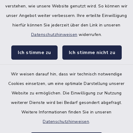
verstehen, wie unsere Website genutzt wird. So können wir
unser Angebot weiter verbessern. Ihre erteilte Einwilligung
hierfür können Sie jederzeit über den Link in unseren
Datenschutzhinweisen
widerrufen.
facebook
instagr
Ich stimme zu
Ich stimme nicht zu
Wir weisen darauf hin, dass wir technisch notwendige
Bankverbindung der Amtskasse
Cookies einsetzen, um eine optimale Darstellung unserer
Website zu ermöglichen. Die Einwilligung zur Nutzung
Kontakt
weiterer Dienste wird bei Bedarf gesondert abgefragt.
Weitere Informationen finden Sie in unseren
Barrierefreiheit
Datenschutzhinweisen
.
Datenschutz