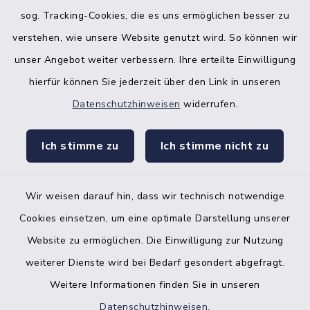
sog. Tracking-Cookies, die es uns ermöglichen besser zu
verstehen, wie unsere Website genutzt wird. So können wir
unser Angebot weiter verbessern. Ihre erteilte Einwilligung
hierfür können Sie jederzeit über den Link in unseren
Datenschutzhinweisen
widerrufen.
facebook
instagr
Ich stimme zu
Ich stimme nicht zu
Wir weisen darauf hin, dass wir technisch notwendige
Bankverbindung der Amtskasse
Cookies einsetzen, um eine optimale Darstellung unserer
Website zu ermöglichen. Die Einwilligung zur Nutzung
Kontakt
weiterer Dienste wird bei Bedarf gesondert abgefragt.
Weitere Informationen finden Sie in unseren
Barrierefreiheit
Datenschutzhinweisen
.