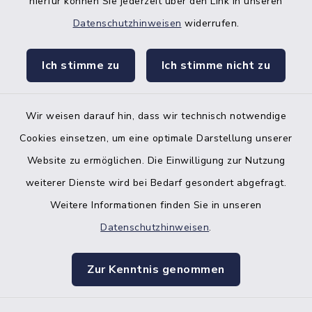
hierfür können Sie jederzeit über den Link in unseren
Datenschutzhinweisen
widerrufen.
Bankverbindung der Amtskasse
Ich stimme zu
Ich stimme nicht zu
Kontakt
Barrierefreiheit
Wir weisen darauf hin, dass wir technisch notwendige
Cookies einsetzen, um eine optimale Darstellung unserer
Datenschutz
Website zu ermöglichen. Die Einwilligung zur Nutzung
Impressum
weiterer Dienste wird bei Bedarf gesondert abgefragt.
Weitere Informationen finden Sie in unseren
Sitemap
Datenschutzhinweisen
.
Cookie-Einstellungen
Zur Kenntnis genommen