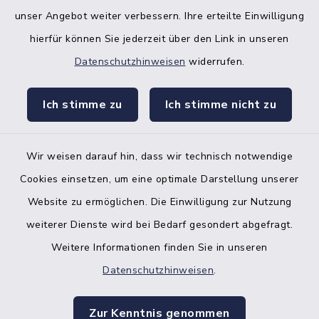
unser Angebot weiter verbessern. Ihre erteilte Einwilligung
hierfür können Sie jederzeit über den Link in unseren
Datenschutzhinweisen
widerrufen.
facebook
instagr
Ich stimme zu
Ich stimme nicht zu
Wir weisen darauf hin, dass wir technisch notwendige
Bankverbindung der Amtskasse
Cookies einsetzen, um eine optimale Darstellung unserer
Website zu ermöglichen. Die Einwilligung zur Nutzung
Kontakt
weiterer Dienste wird bei Bedarf gesondert abgefragt.
Weitere Informationen finden Sie in unseren
Barrierefreiheit
Datenschutzhinweisen
.
Datenschutz
Zur Kenntnis genommen