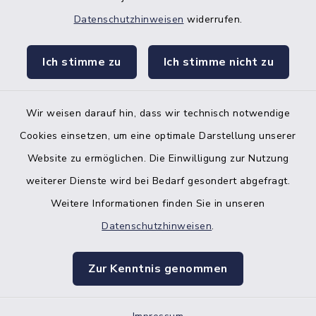
Datenschutzhinweisen
widerrufen.
facebook
instagr
Ich stimme zu
Ich stimme nicht zu
Wir weisen darauf hin, dass wir technisch notwendige
Bankverbindung der Amtskasse
Cookies einsetzen, um eine optimale Darstellung unserer
Website zu ermöglichen. Die Einwilligung zur Nutzung
Kontakt
weiterer Dienste wird bei Bedarf gesondert abgefragt.
Weitere Informationen finden Sie in unseren
Barrierefreiheit
Datenschutzhinweisen
.
Datenschutz
Zur Kenntnis genommen
Impressum