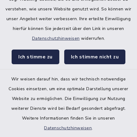
verstehen, wie unsere Website genutzt wird. So können wir
unser Angebot weiter verbessern. Ihre erteilte Einwilligung
hierfür können Sie jederzeit über den Link in unseren
Datenschutzhinweisen
widerrufen.
facebook
instagr
Ich stimme zu
Ich stimme nicht zu
Wir weisen darauf hin, dass wir technisch notwendige
Bankverbindung der Amtskasse
Cookies einsetzen, um eine optimale Darstellung unserer
Website zu ermöglichen. Die Einwilligung zur Nutzung
Kontakt
weiterer Dienste wird bei Bedarf gesondert abgefragt.
Weitere Informationen finden Sie in unseren
Barrierefreiheit
Datenschutzhinweisen
.
Datenschutz