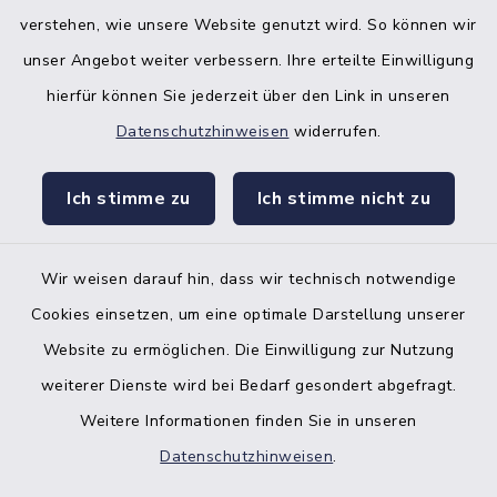
verstehen, wie unsere Website genutzt wird. So können wir
unser Angebot weiter verbessern. Ihre erteilte Einwilligung
hierfür können Sie jederzeit über den Link in unseren
Datenschutzhinweisen
widerrufen.
facebook
instagr
Ich stimme zu
Ich stimme nicht zu
Wir weisen darauf hin, dass wir technisch notwendige
Bankverbindung der Amtskasse
Cookies einsetzen, um eine optimale Darstellung unserer
Website zu ermöglichen. Die Einwilligung zur Nutzung
Kontakt
weiterer Dienste wird bei Bedarf gesondert abgefragt.
Weitere Informationen finden Sie in unseren
Barrierefreiheit
Datenschutzhinweisen
.
Datenschutz