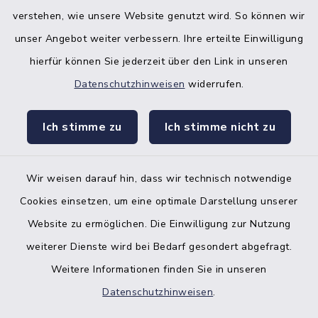
verstehen, wie unsere Website genutzt wird. So können wir
unser Angebot weiter verbessern. Ihre erteilte Einwilligung
hierfür können Sie jederzeit über den Link in unseren
Datenschutzhinweisen
widerrufen.
facebook
instagr
Ich stimme zu
Ich stimme nicht zu
Wir weisen darauf hin, dass wir technisch notwendige
Bankverbindung der Amtskasse
Cookies einsetzen, um eine optimale Darstellung unserer
Website zu ermöglichen. Die Einwilligung zur Nutzung
Kontakt
weiterer Dienste wird bei Bedarf gesondert abgefragt.
Weitere Informationen finden Sie in unseren
Barrierefreiheit
Datenschutzhinweisen
.
Datenschutz