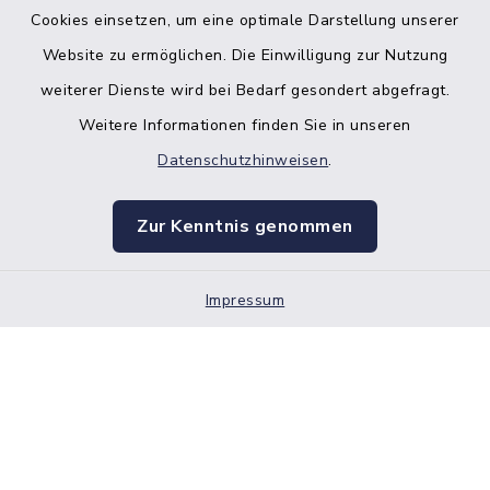
Bankverbindung der Amtskasse
Cookies einsetzen, um eine optimale Darstellung unserer
Website zu ermöglichen. Die Einwilligung zur Nutzung
Kontakt
weiterer Dienste wird bei Bedarf gesondert abgefragt.
Weitere Informationen finden Sie in unseren
Barrierefreiheit
Datenschutzhinweisen
.
Datenschutz
Zur Kenntnis genommen
Impressum
Impressum
Sitemap
Cookie-Einstellungen